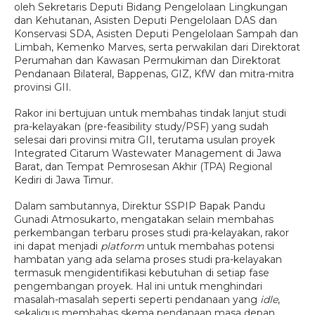
oleh Sekretaris Deputi Bidang Pengelolaan Lingkungan
dan Kehutanan, Asisten Deputi Pengelolaan DAS dan
Konservasi SDA, Asisten Deputi Pengelolaan Sampah dan
Limbah, Kemenko Marves, serta perwakilan dari Direktorat
Perumahan dan Kawasan Permukiman dan Direktorat
Pendanaan Bilateral, Bappenas, GIZ, KfW dan mitra-mitra
provinsi GII.
Rakor ini bertujuan untuk membahas tindak lanjut studi
pra-kelayakan (pre-feasibility study/PSF) yang sudah
selesai dari provinsi mitra GII, terutama usulan proyek
Integrated Citarum Wastewater Management di Jawa
Barat, dan Tempat Pemrosesan Akhir (TPA) Regional
Kediri di Jawa Timur.
Dalam sambutannya, Direktur SSPIP Bapak Pandu
Gunadi Atmosukarto, mengatakan selain membahas
perkembangan terbaru proses studi pra-kelayakan, rakor
ini dapat menjadi
platform
untuk membahas potensi
hambatan yang ada selama proses studi pra-kelayakan
termasuk mengidentifikasi kebutuhan di setiap fase
pengembangan proyek. Hal ini untuk menghindari
masalah-masalah seperti seperti pendanaan yang
idle
,
sekaligus membahas skema pendanaan masa depan