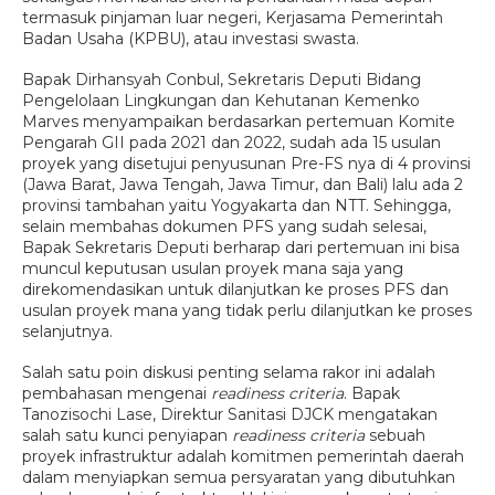
termasuk pinjaman luar negeri, Kerjasama Pemerintah
Badan Usaha (KPBU), atau investasi swasta.
Bapak Dirhansyah Conbul, Sekretaris Deputi Bidang
Pengelolaan Lingkungan dan Kehutanan Kemenko
Marves menyampaikan berdasarkan pertemuan Komite
Pengarah GII pada 2021 dan 2022, sudah ada 15 usulan
proyek yang disetujui penyusunan Pre-FS nya di 4 provinsi
(Jawa Barat, Jawa Tengah, Jawa Timur, dan Bali) lalu ada 2
provinsi tambahan yaitu Yogyakarta dan NTT. Sehingga,
selain membahas dokumen PFS yang sudah selesai,
Bapak Sekretaris Deputi berharap dari pertemuan ini bisa
muncul keputusan usulan proyek mana saja yang
direkomendasikan untuk dilanjutkan ke proses PFS dan
usulan proyek mana yang tidak perlu dilanjutkan ke proses
selanjutnya.
Salah satu poin diskusi penting selama rakor ini adalah
pembahasan mengenai
readiness criteria
. Bapak
Tanozisochi Lase, Direktur Sanitasi DJCK mengatakan
salah satu kunci penyiapan
readiness criteria
sebuah
proyek infrastruktur adalah komitmen pemerintah daerah
dalam menyiapkan semua persyaratan yang dibutuhkan